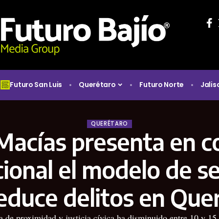
Futuro San Luis
Querétaro
Futuro Norte
Jalis
QUERÉTARO
 Macías presenta en 
cional el modelo de s
educe delitos en Que
ía de proximidad y justicia cívica ha disminuido entre 10 y 15 