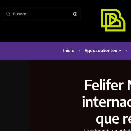
Inicio
Aguascalientes
Felifer
interna
que r
La estrategia de polic