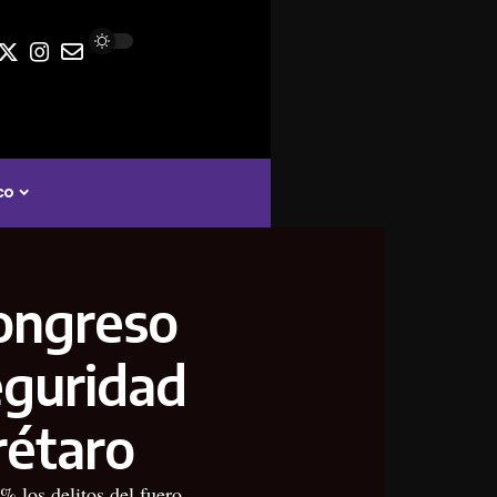
co
congreso
eguridad
rétaro
% los delitos del fuero