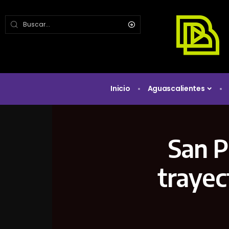
Inicio
Aguascalientes
San P
trayec