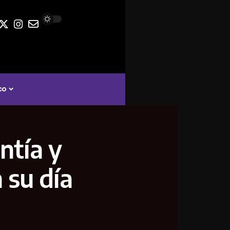
co
ntía y
 su día