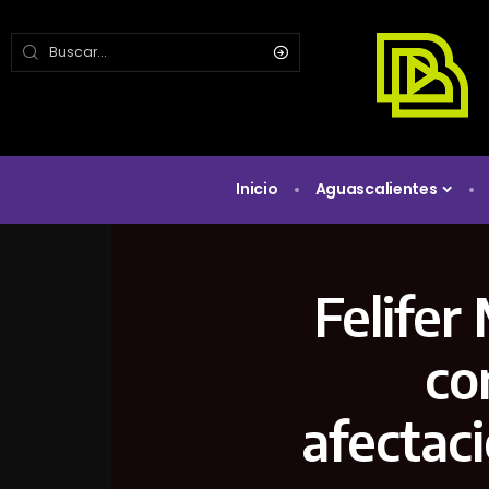
Inicio
Aguascalientes
Felifer
co
afectaci