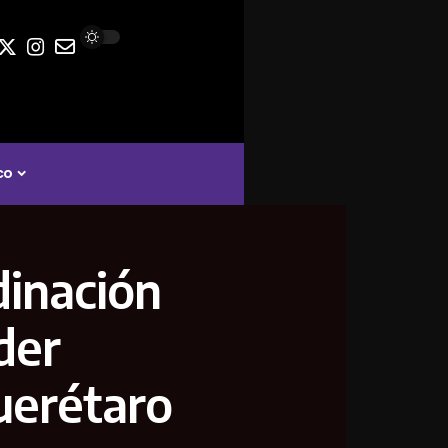
co
dinación
der
Querétaro