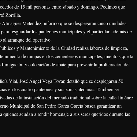
lrededor de 15 mil personas entre sábado y domingo. Pedimos que
tó Zorrilla.
rto Almaguer Meléndez, informó que se desplegarán cinco unidades
 para resguardar los panteones municipales y el particular, además de
o al arranque del operativo.
s Públicos y Mantenimiento de la Ciudad realiza labores de limpieza,
ntenimiento de rampas en los cementerios municipales, mientras que la
 fumigación y colocación de abate para prevenir la proliferación del
olicía Vial, José Ángel Vega Tovar, detalló que se desplegarán 50
icías en los cuatro panteones y sus zonas aledañas. También se
ivadas de la instalación del mercado tradicional sobre la calle Jiménez.
ierno Municipal de San Pedro Garza García busca garantizar un
a quienes acudan a rendir homenaje a sus seres queridos durante las