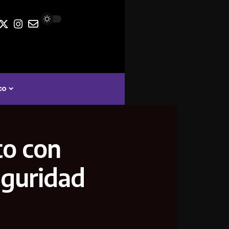
co
to con
eguridad