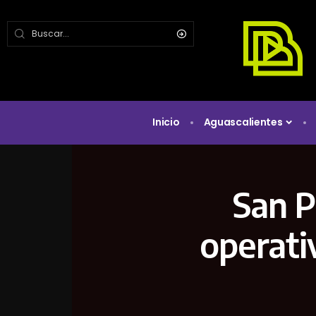
Inicio
Aguascalientes
San P
operati