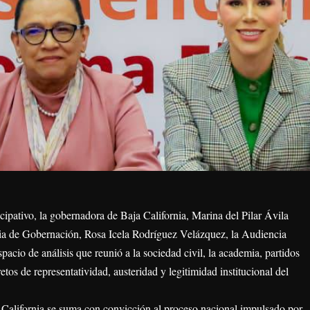
icipativo, la gobernadora de Baja California, Marina del Pilar Ávila
ria de Gobernación, Rosa Icela Rodríguez Velázquez, la Audiencia
pacio de análisis que reunió a la sociedad civil, la academia, partidos
retos de representatividad, austeridad y legitimidad institucional del
 California se suma con convicción al proceso nacional impulsado por