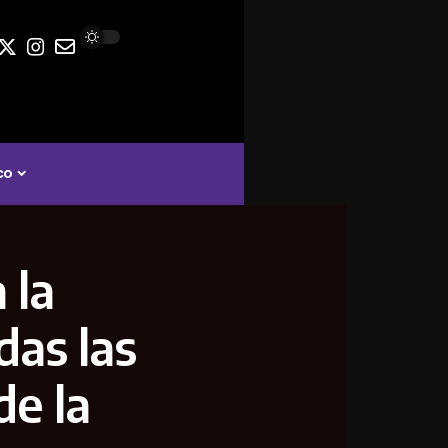
co
 la
das las
de la