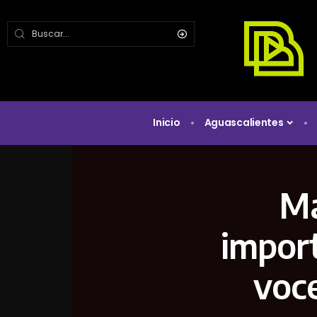
Inicio
Aguascalientes
Ma
import
voce