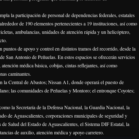
empla la participación de personal de dependencias federales, estatales
 alrededor de 190 elementos pertenecientes a 19 instituciones, así como
cicletas, ambulancias, unidades de atención rápida y un helicóptero,
cto.
án puntos de apoyo y control en distintos tramos del recorrido, desde la
de San Antonio de Peñuelas. En estos espacios se ofrecerán servicios
 atención médica básica, cobijas, cintas reflejantes, así como
onas caminantes.
n la Central de Abastos; Nissan A1, donde operará el puesto de
llano; las comunidades de Peñuelas y Montoro; el entronque Coyotes;
s como la Secretaría de la Defensa Nacional, la Guardia Nacional, la
tado de Aguascalientes, corporaciones municipales de seguridad y
ios de Salud del Estado de Aguascalientes, el Sistema DIF Estatal, la
ancias de auxilio, atención médica y apoyo carretero.