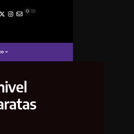
co
nivel
aratas