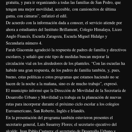
gratuita, y para ir organizando a todas las familias de San Pedro, que
tengan una mejor movilidad, accesible, con camioncitos de última
gama, con cámaras”, enfatizó el edil.
De acuerdo con la información dada a conocer, el servicio atiende por
ahora a estudiantes del Instituto Brillamont, Colegio Himalaya, Liceo
Anglo Francés, Escuela Zaragoza, Escuela Miguel Hidalgo y
Secundaria número 4.
Farah Giacomán agradeció la respuesta de padres de familia y directivos
escolares, y señaló que este tipo de medidas buscan mejorar la
circulación vial en los alrededores de los planteles. “Con las escuelas ha
habido una gran respuesta, de los padres de familia también, y, pues,
bueno, estas políticas o estos programas que estamos haciendo no se
hacen de la noche a la mañana, sino es de mucho trabajo”, expresó.
El municipio informó que la Dirección de Movilidad de la Secretaría de
Desarrollo Urbano y Movilidad ya trabaja en la planeación de nuevas
rutas para incorporar durante el próximo ciclo escolar a los colegios
Euroamericano, San Roberto, Inglés e Irlandés.
En la presentación del programa también estuvieron presentes el
secretario general, Luis Susarrey Flores; el secretario ejecutivo del
alcalde, Juan Pablo Castuera; el secretario de Desarrollo Urbano y