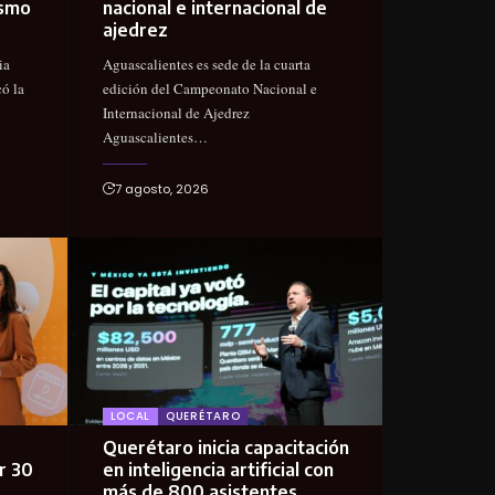
ismo
nacional e internacional de
ajedrez
ia
Aguascalientes es sede de la cuarta
ó la
edición del Campeonato Nacional e
Internacional de Ajedrez
Aguascalientes…
7 agosto, 2026
LOCAL
QUERÉTARO
Querétaro inicia capacitación
r 30
en inteligencia artificial con
más de 800 asistentes