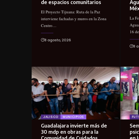
de espacios comunitarios
Agu
Méx
El Proyecto Tijuana: Ruta de la Paz
La Fe
interviene fachadas y muros en la Zona
Aguas
Centro…
16 d
8 agosto, 2026
8 a
JALISCO
MUNICIPIOS
FUT
Guadalajara invierte más de
Sem
30 mdp en obras para la
psic
Comunidad de Cuidados
en 