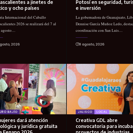
ascalientes a jinetes de
Potosí en seguridad, tur
ico y ocho países
e inversión
ria Internacional del Caballo
La gobernadora de Guanajuato, Lib
calientes 2026 se realizará del 7 al
Dennise García Muñoz Ledo, destac
e agosto…
coordinación con San Luis…
gosto, 2026
8 agosto, 2026
URO BAJÍO
JALISCO
LOCAL
ujeres dará atención
Creativa GDL abre
ológica y jurídica gratuita
convocatoria para incuba
la Fenapo 2026
proyectos de industrias