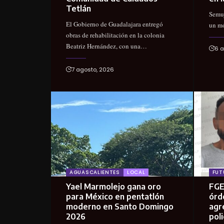
Tetlán
Semuj
El Gobierno de Guadalajara entregó
un mó
obras de rehabilitación en la colonia
Beatriz Hernández, con una…
6 a
7 agosto, 2026
AGUASCALIENTES
LOCAL
FUT
Yael Marmolejo gana oro
FGE
para México en pentatlón
órd
moderno en Santo Domingo
agr
2026
poli