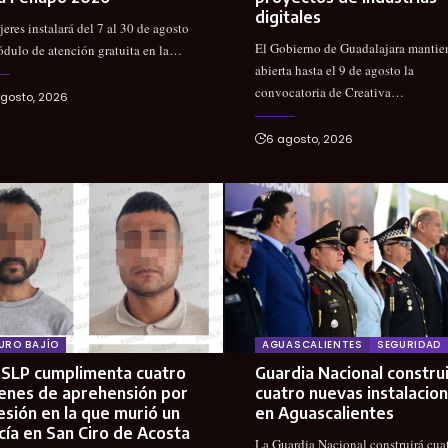
digitales
eres instalará del 7 al 30 de agosto
El Gobierno de Guadalajara mantie
dulo de atención gratuita en la…
abierta hasta el 9 de agosto la
convocatoria de Creativa…
gosto, 2026
6 agosto, 2026
URO BAJÍO
AGUASCALIENTES
SEGURIDAD
SLP cumplimenta cuatro
Guardia Nacional constru
enes de aprehensión por
cuatro nuevas instalacio
esión en la que murió un
en Aguascalientes
cía en San Ciro de Acosta
La Guardia Nacional construirá cua