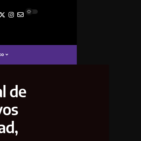
co
l de
vos
ad,