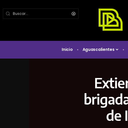
Inicio
Aguascalientes
Extie
brigada
de 