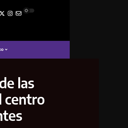
co
de las
l centro
ntes