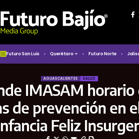
Futuro San Luis
Querétaro
Futuro Norte
Jalis
AGUASCALIENTES
SALUD
nde IMASAM horario 
s de prevención en e
Infancia Feliz Insurge