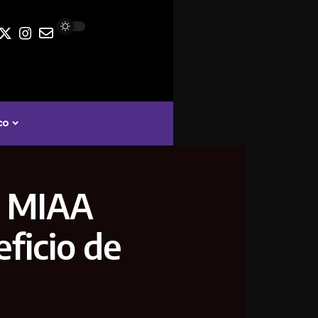
co
e MIAA
eficio de