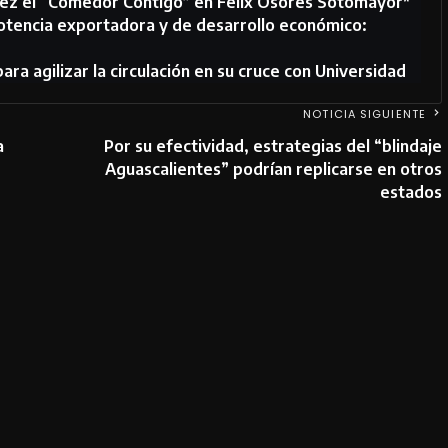
uez el “Comedor Contigo” en Félix Osores Sotomayor*
otencia exportadora y de desarrollo económico:
ara agilizar la circulación en su cruce con Universidad
NOTICIA SIGUIENTE
a
Por su efectividad, estrategias del “blindaje
Aguascalientes” podrían replicarse en otros
estados