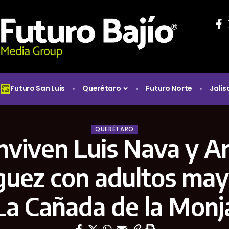
Futuro San Luis
Querétaro
Futuro Norte
Jalis
QUERÉTARO
nviven Luis Nava y Ar
uez con adultos may
La Cañada de la Monj