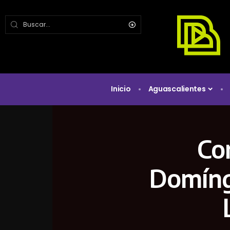
Inicio
Aguascalientes
Co
Domíng