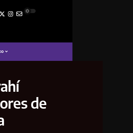
co
ahí
ores de
a