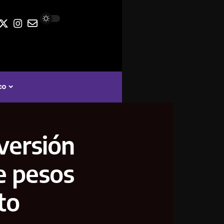
co
versión
de pesos
to