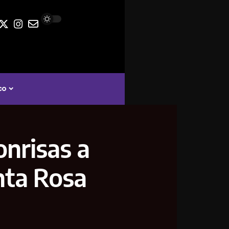
co
onrisas a
nta Rosa