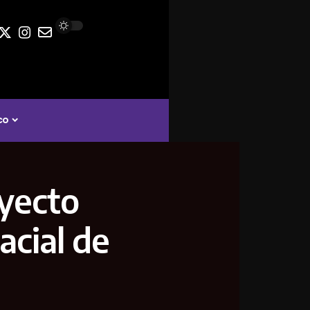
co
oyecto
acial de