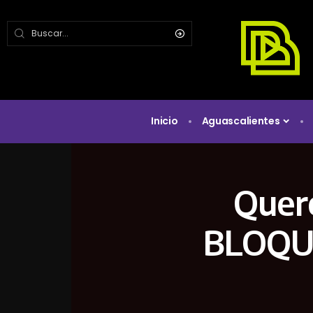
Inicio
Aguascalientes
Queré
BLOQUE 