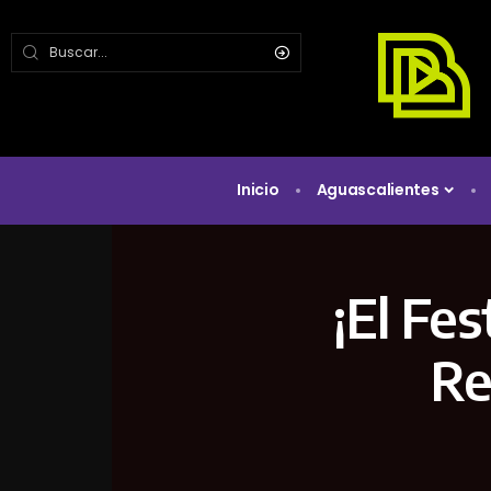
Inicio
Aguascalientes
¡El Fes
Re