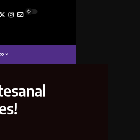
co
rtesanal
es!