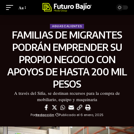
Aa
AGUASCALIENTES
FAMILIAS DE MIGRANTES
PODRÁN EMPRENDER SU
PROPIO NEGOCIO CON
APOYOS DE HASTA 200 MIL
PESOS
A través del Sifia, se destinan recursos para la compra de
mobiliario, equipo y maquinaria
Por
Redacción
Publicado el 6 enero, 2025