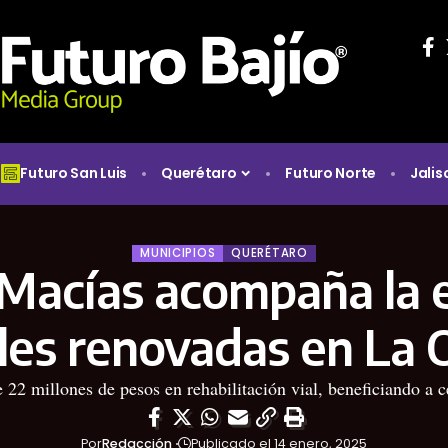
Futuro San Luis
Querétaro
Futuro Norte
Jalis
MUNICIPIOS
QUERÉTARO
r Macías acompaña la 
lles renovadas en La 
e 22 millones de pesos en rehabilitación vial, beneficiando a c
Por
Redacción
Publicado el 14 enero, 2025