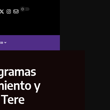
co
ogramas
miento y
 Tere