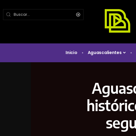
Inicio
Aguascalientes
Aguasc
históri
segu