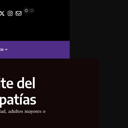
co
te del
patías
dad, adultos mayores o