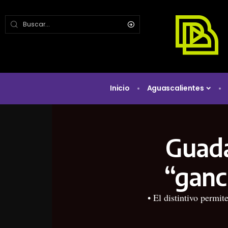
Inicio
Aguascalientes
Guada
“ganc
• El distintivo permi