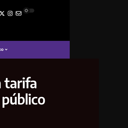
co
 tarifa
 público