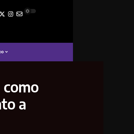
co
l como
to a