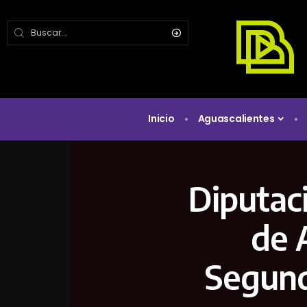
Inicio
Aguascalientes
Diputac
de 
Segund