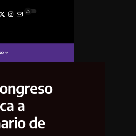
co
Congreso
ca a
ario de