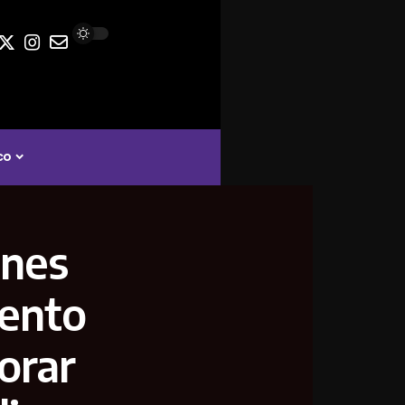
co
ones
iento
orar