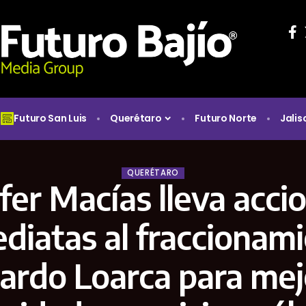
Futuro San Luis
Querétaro
Futuro Norte
Jalis
QUERÉTARO
ifer Macías lleva acci
diatas al fraccionam
ardo Loarca para mej