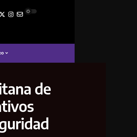
co
itana de
tivos
eguridad