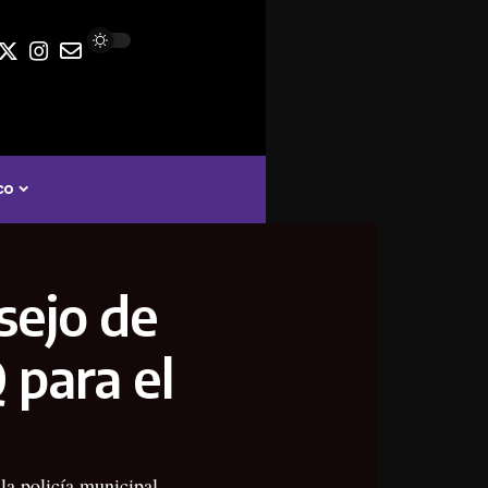
co
nsejo de
 para el
la policía municipal.