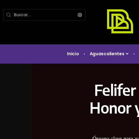
Inicio
Aguascalientes
Felifer
Honor y
Órgano clave para ga