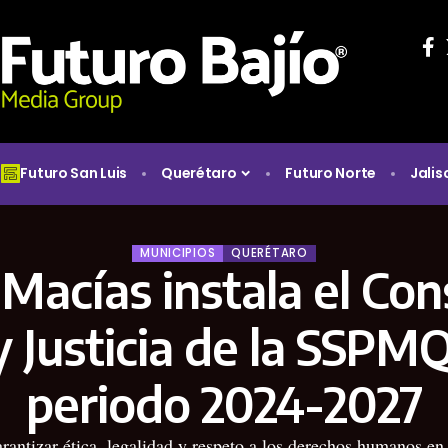
Futuro San Luis
Querétaro
Futuro Norte
Jalis
MUNICIPIOS
QUERÉTARO
 Macías instala el Co
 Justicia de la SSPMQ
periodo 2024-2027
rantizar ética, legalidad y respeto a los derechos humanos en 