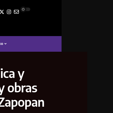
co
ica y
y obras
n Zapopan