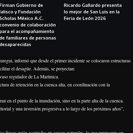
Firman Gobierno de
Ricardo Gallardo presenta
Jalisco y Fundación
lo mejor de San Luis en la
Scholas México A.C.
Feria de León 2026
convenio de colaboración
para el acompañamiento
de familiares de personas
desaparecidas
áuregui, informó que desde el primer incidente se colocaron estructuras
cilitar el desagüe. Además, se proyectan:
 vaso regulador de La Martinica.
ctura de retención en la cuenca alta, en coordinación con la
n en el punto de la inundación, sino en la parte alta de la cuenca.
itorial y una inversión progresiva a lo largo de los próximos años”,
s fincas están asentadas en cauces naturales, lo que representa un