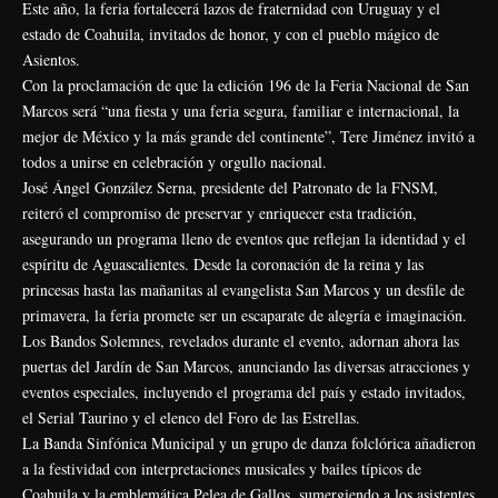
Este año, la feria fortalecerá lazos de fraternidad con Uruguay y el
estado de Coahuila, invitados de honor, y con el pueblo mágico de
Asientos.
Con la proclamación de que la edición 196 de la Feria Nacional de San
Marcos será “una fiesta y una feria segura, familiar e internacional, la
mejor de México y la más grande del continente”, Tere Jiménez invitó a
todos a unirse en celebración y orgullo nacional.
José Ángel González Serna, presidente del Patronato de la FNSM,
reiteró el compromiso de preservar y enriquecer esta tradición,
asegurando un programa lleno de eventos que reflejan la identidad y el
espíritu de Aguascalientes. Desde la coronación de la reina y las
princesas hasta las mañanitas al evangelista San Marcos y un desfile de
primavera, la feria promete ser un escaparate de alegría e imaginación.
Los Bandos Solemnes, revelados durante el evento, adornan ahora las
puertas del Jardín de San Marcos, anunciando las diversas atracciones y
eventos especiales, incluyendo el programa del país y estado invitados,
el Serial Taurino y el elenco del Foro de las Estrellas.
La Banda Sinfónica Municipal y un grupo de danza folclórica añadieron
a la festividad con interpretaciones musicales y bailes típicos de
Coahuila y la emblemática Pelea de Gallos, sumergiendo a los asistentes