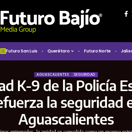
Futuro San Luis
Querétaro
Futuro Norte
Jalis
AGUASCALIENTES
SEGURIDAD
d K-9 de la Policía E
efuerza la seguridad 
Aguascalientes
nos entrenados, la unidad se consolida como un recurso estrat