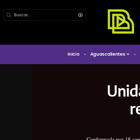
Inicio
Aguascalientes
Unida
r
Conformada por 18 cani