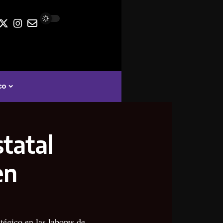
co
statal
en
égico en las labores de