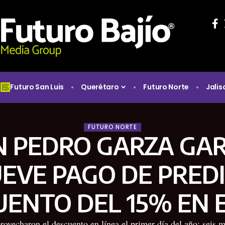
Futuro San Luis
Querétaro
Futuro Norte
Jalis
FUTURO NORTE
N PEDRO GARZA GAR
EVE PAGO DE PREDI
UENTO DEL 15% EN 
ovecharon el descuento en línea el primer día del año; seis m