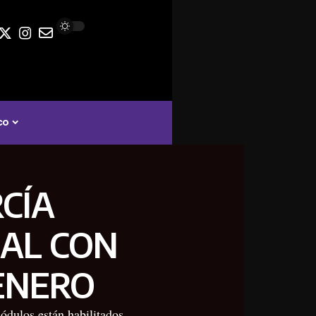
co
CÍA
AL CON
ENERO
ódulos están habilitados